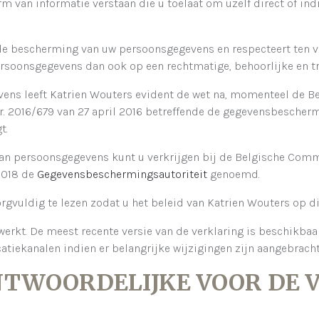
van informatie verstaan die u toelaat om uzelf direct of indi
de bescherming van uw persoonsgegevens en respecteert ten vol
soonsgegevens dan ook op een rechtmatige, behoorlijke en tr
ens leeft Katrien Wouters evident de wet na, momenteel de B
 2016/679 van 27 april 2016 betreffende de gegevensbeschermin
t.
an persoonsgegevens kunt u verkrijgen bij de Belgische Com
 2018 de
Gegevensbeschermingsautoriteit
genoemd.
rgvuldig te lezen zodat u het beleid van Katrien Wouters op di
erkt. De meest recente versie van de verklaring is beschikbaa
tiekanalen indien er belangrijke wijzigingen zijn aangebracht
RANTWOORDELIJKE VOOR DE