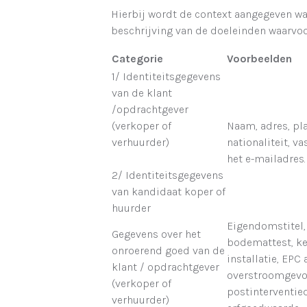
Hierbij wordt de context aangegeven wa
beschrijving van de doeleinden waarvoo
Categorie
Voorbeelden
1/ Identiteitsgegevens
van de klant
/opdrachtgever
(verkoper of
Naam, adres, pl
verhuurder)
nationaliteit, 
het e-mailadres.
2/ Identiteitsgegevens
van kandidaat koper of
huurder
Eigendomstitel,
Gegevens over het
bodemattest, ke
onroerend goed van de
installatie, EPC 
klant / opdrachtgever
overstroomgevo
(verkoper of
postinterventied
verhuurder)