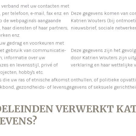
n verband met uw contacten met
per telefoon, e-mail, fax enz. en
Deze gegevens komen van cont
op de webpagina's aangaande
Katrien Wouters (bij ontmoe
 haar diensten of haar partners,
nieuwsbrief, sociale netwerken
erken enz.
 uw gedrag en voorkeuren met
het gebruik van communicatie-
Deze gegevens zijn het gevolg
n, informatie over uw
door Katrien Wouters zijn ui
zes en levensstijl, privé of
verklaring en haar wettelijke 
ojecten, hobby's etc.
die uw ras of etnische afkomst onthullen, of politieke opvatt
kbond, gezondheids- of levensgegevens of seksuele gerichthe
DOELEINDEN VERWERKT KA
EVENS?