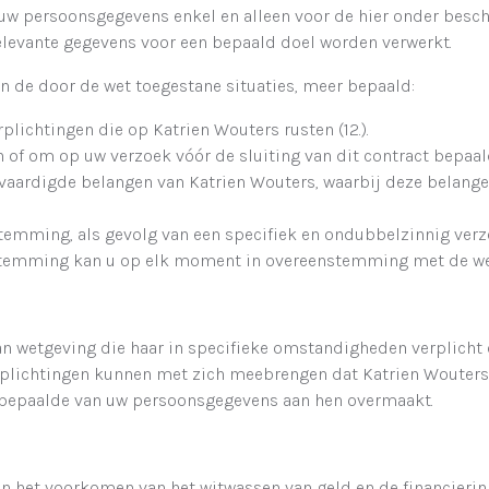
uw persoonsgegevens enkel en alleen voor de hier onder besch
relevante gegevens voor een bepaald doel worden verwerkt.
n de door de wet toegestane situaties, meer bepaald:
plichtingen die op Katrien Wouters rusten (12.).
n of om op uw verzoek vóór de sluiting van dit contract bepaal
tvaardigde belangen van Katrien Wouters, waarbij deze belan
stemming, als gevolg van een specifiek en ondubbelzinnig verz
estemming kan u op elk moment in overeenstemming met de wet 
an wetgeving die haar in specifieke omstandigheden verplich
 verplichtingen kunnen met zich meebrengen dat Katrien Wout
l bepaalde van uw persoonsgegevens aan hen overmaakt.
an het voorkomen van het witwassen van geld en de financierin