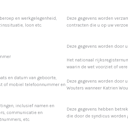
 beroep en werkgelegenheid,
Deze gegevens worden verzam
zinssituatie, loon etc.
contracten die u op uw verzoek
Deze gegevens worden door u 
ummer
Het nationaal rijksregisternu
waarin de wet voorziet of verei
aats en datum van geboorte,
Deze gegevens worden door u 
vast of mobiel telefoonnummer en
Wouters wanneer Katrien Wout
tingen, inclusief namen en
Deze gegevens hebben betrek
s, communicatie en
die door de syndicus worden
rtnummers, etc.