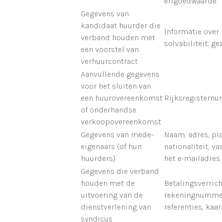
erfgoedwaarde
Gegevens van
kandidaat huurder die
Informatie over
verband houden met
solvabiliteit, ge
een voorstel van
verhuurcontract
Aanvullende gegevens
voor het sluiten van
een huurovereenkomst
Rijksregistern
of onderhandse
verkoopovereenkomst
Gegevens van mede-
Naam, adres, pl
eigenaars (of hun
nationaliteit, 
huurders)
het e-mailadres.
Gegevens die verband
houden met de
Betalingsverrich
uitvoering van de
rekeningnummer
dienstverlening van
referenties, kaa
syndicus