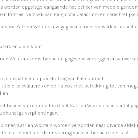
icus worden opgelegd aangaande het beheer van mede-eigendo
en formeel verzoek van Belgische belasting- en gerechtelijke a
waarvoor Katrien Wouters uw gegevens moet verwerken, is niet e
uters en u als klant
atrien Wouters soms bepaalde gegevens verkrijgen en verwerk
an informatie en bij de sluiting van het contract.
ktheid te evalueren en de risico's met betrekking tot een mogel
len.
het beheer van contracten dient Katrien Wouters een aantal ge
udkundige verplichtingen.
 binnen Katrien Wouters worden verzonden naar diverse afdeli
de relatie met u of de uitvoering van een bepaald contract.