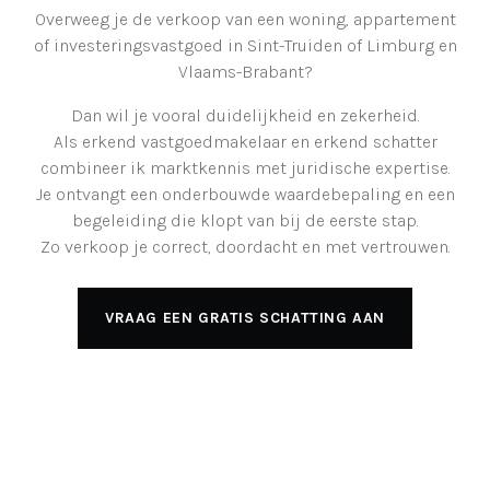
Overweeg je de verkoop van een woning, appartement
of investeringsvastgoed in Sint-Truiden of Limburg en
Vlaams-Brabant?
Dan wil je vooral duidelijkheid en zekerheid.
Als erkend vastgoedmakelaar en erkend schatter
combineer ik marktkennis met juridische expertise.
Je ontvangt een onderbouwde waardebepaling en een
begeleiding die klopt van bij de eerste stap.
Zo verkoop je correct, doordacht en met vertrouwen.
VRAAG EEN GRATIS SCHATTING AAN