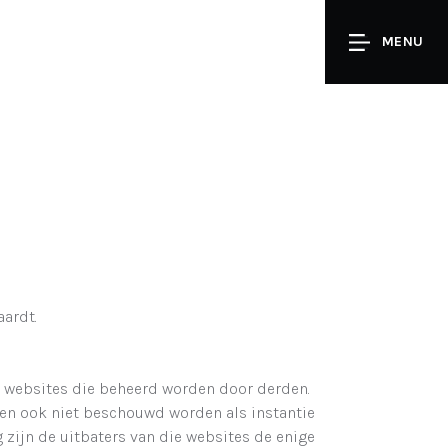
MENU
aardt.
ar websites die beheerd worden door derden.
nen ook niet beschouwd worden als instantie
 zijn de uitbaters van die websites de enige