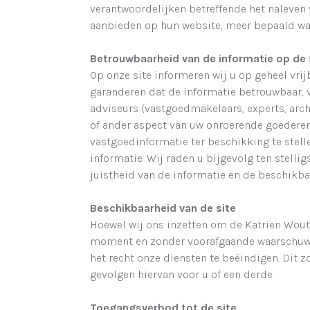
verantwoordelijken betreffende het naleven
aanbieden op hun website, meer bepaald wat
Betrouwbaarheid van de informatie op de 
Op onze site informeren wij u op geheel vri
garanderen dat de informatie betrouwbaar, v
adviseurs (vastgoedmakelaars, experts, arch
of ander aspect van uw onroerende goederen
vastgoedinformatie ter beschikking te stell
informatie. Wij raden u bijgevolg ten stelli
juistheid van de informatie en de beschikb
Beschikbaarheid van de site
Hoewel wij ons inzetten om de Katrien Woute
moment en zonder voorafgaande waarschuwin
het recht onze diensten te beëindigen. Dit
gevolgen hiervan voor u of een derde.
Toegangsverbod tot de site