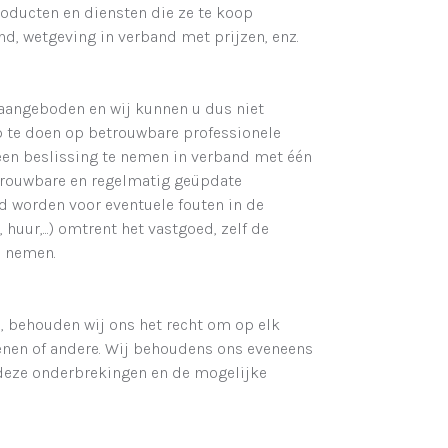
oducten en diensten die ze te koop
, wetgeving in verband met prijzen, enz.
e aangeboden en wij kunnen u dus niet
ep te doen op betrouwbare professionele
s een beslissing te nemen in verband met één
etrouwbare en regelmatig geüpdate
ld worden voor eventuele fouten in de
uur,...) omtrent het vastgoed, zelf de
e nemen.
n, behouden wij ons het recht om op elk
nen of andere. Wij behoudens ons eveneens
 deze onderbrekingen en de mogelijke