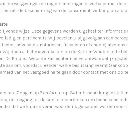
 van de wetgevingen en reglementeringen in verband met de pr
 betreft de bescherming van de consument, verkoop op afstand
site
jblijvende wijze. Deze gegevens worden u geheel ter informati
olledig en pertinent is. Wij bevelen u bijgevolg aan een bero
itecten, advocaten, notarissen, fiscalisten of andere) alvoren
. Wij doen al het mogelijke om op de Katrien Wouters-site b
en. De Product Website kan echter niet verantwoordelijk geste
gste aan om, voordat u eender welke beslissing neemt (aankoop, h
aarheid van het vastgoed na te gaan door contact met ons op t
rs-site 7 dagen op 7 en 24 uur op 24 ter beschikking te stelle
g, de toegang tot de site te onderbreken om technische rede
 zonder dat we kunnen verantwoordelijk gehouden worden voor